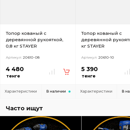
Топор кованый с
Топор кованый с
деревянной рукояткой,
деревянной рукоятк
0,8 кг STAYER
кг STAYER
Артикул:
20610-08
Артикул:
20610-10
4 480
5 390
тенге
тенге
Характеристики
Характеристики
В наличии
В н
Часто ищут