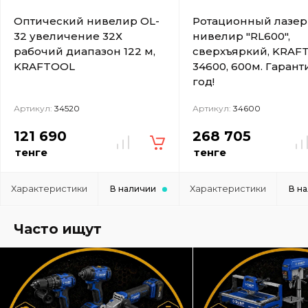
Оптический нивелир OL-
Ротационный лазе
32 увеличение 32Х
нивелир "RL600",
рабочий диапазон 122 м,
сверхъяркий, KRAF
KRAFTOOL
34600, 600м. Гаранти
год!
Артикул:
34520
Артикул:
34600
121 690
268 705
тенге
тенге
Характеристики
Характеристики
В наличии
В н
Часто ищут