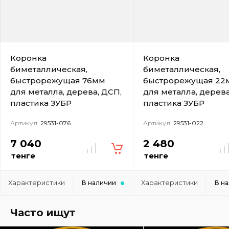
Коронка
Коронка
биметаллическая,
биметаллическая,
быстрорежущая 76мм
быстрорежущая 22
для металла, дерева, ДСП,
для металла, дерева
пластика ЗУБР
пластика ЗУБР
Артикул:
29531-076
Артикул:
29531-022
7 040
2 480
тенге
тенге
Характеристики
Характеристики
В наличии
В н
Часто ищут