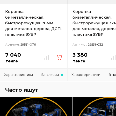
Коронка
Коронка
биметаллическая,
биметаллическая,
быстрорежущая 76мм
быстрорежущая 32
для металла, дерева, ДСП,
для металла, дерева
пластика ЗУБР
пластика ЗУБР
Артикул:
29531-076
Артикул:
29531-032
7 040
3 380
тенге
тенге
Характеристики
Характеристики
В наличии
В н
Часто ищут