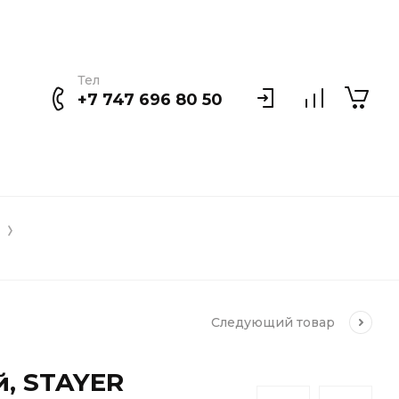
Тел
+7 747 696 80 50
Следующий
товар
, STAYER