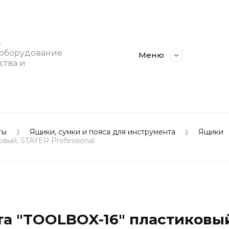
E
 оборудование
Меню
ства и
ты
Ящики, сумки и пояса для инструмента
Ящики
вый, STAYER Professional
а "TOOLBOX-16" пластиковый