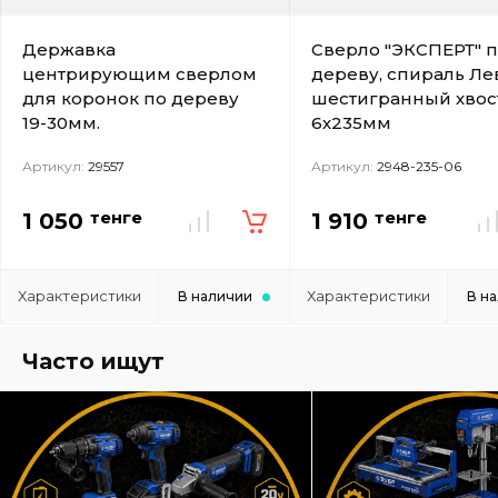
Державка
Сверло "ЭКСПЕРТ" 
центрирующим сверлом
дереву, спираль Ле
для коронок по дереву
шестигранный хвос
19-30мм.
6х235мм
Артикул:
29557
Артикул:
2948-235-06
тенге
тенге
1 050
1 910
Характеристики
Характеристики
В наличии
В н
Часто ищут