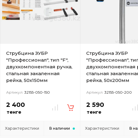
Струбцина ЗУБР
Струбцина ЗУБР
"Профессионал", тип "F",
"Профессионал", тип
двухкомпонентная ручка,
двухкомпонентная 
стальная закаленная
стальная закаленна
рейка, 50х150мм
рейка, 50х200мм
Артикул:
32155-050-150
Артикул:
32155-050-200
2 400
2 590
тенге
тенге
Характеристики
Характеристики
В наличии
В н