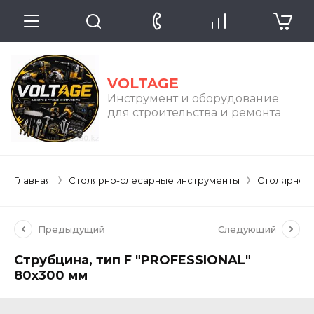
VOLTAGE
Инструмент и оборудование
для строительства и ремонта
Главная
Столярно-слесарные инструменты
Столярно-
Предыдущий
Следующий
Струбцина, тип F "PROFESSIONAL"
80х300 мм