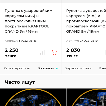
Рулетка с ударостойким
Рулетка с ударосто
корпусом (ABS) и
корпусом (ABS) и
противоскользящим
противоскользящи
покрытием KRAFTOOL
покрытием KRAFTO
GRAND 3м / 16мм
GRAND 5м / 19мм
Артикул:
34022-03-16
Артикул:
34022-05-19
2 250
2 830
тенге
тенге
Характеристики
Характеристики
В наличии
В н
Часто ищут