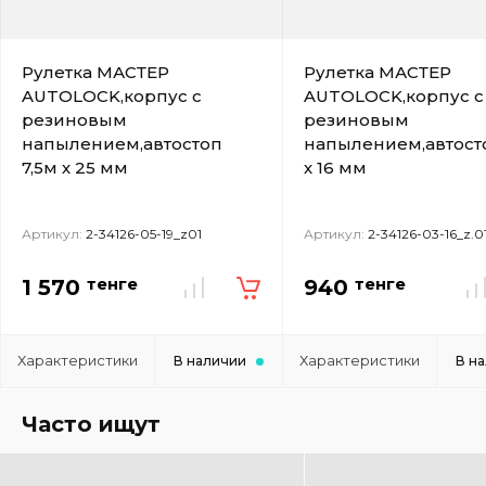
Рулетка МАСТЕР
Рулетка МАСТЕР
AUTOLOCK,корпус с
AUTOLOCK,корпус с
резиновым
резиновым
напылением,автостоп
напылением,автост
7,5м х 25 мм
х 16 мм
Артикул:
2-34126-05-19_z01
Артикул:
2-34126-03-16_z.0
тенге
тенге
1 570
940
Характеристики
Характеристики
В наличии
В н
Часто ищут