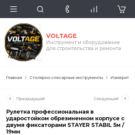
VOLTAGE
Инструмент и оборудование
для строительства и ремонта
Главная
Столярно-слесарные инструменты
Измерител
Предыдущий
Следующий
Рулетка профессиональная в
ударостойком обрезиненном корпусе с
двумя фиксаторами STAYER STABIL 5м /
19мм