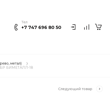
Тел
+7 747 696 80 50
рево, метал)
, ЗУБР БИМЕТАЛЛ-18
Следующий
товар