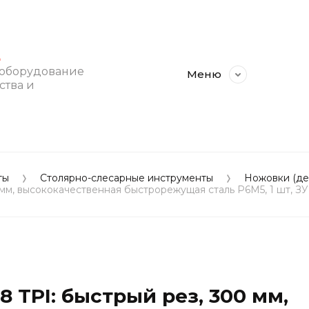
E
 оборудование
Меню
ства и
ты
Столярно-слесарные инструменты
Ножовки (де
00 мм, высококачественная быстрорежущая сталь Р6М5, 1 шт
8 TPI: быстрый рез, 300 мм,