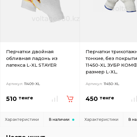
Перчатки двойная
Перчатки трикотаж
обливная ладонь из
тонкие, без покрыти
латекса L-XL STAYER
11450-XL ЗУБР КОМФ
размер L-XL,
Артикул:
11409-XL
Артикул:
11450-XL
тенге
тенге
510
450
Характеристики
Характеристики
В наличии
В н