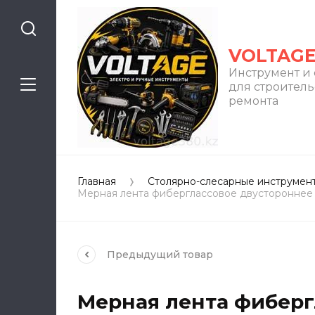
VOLTAG
Инструмент и
для строитель
ремонта
Главная
Столярно-слесарные инструмен
Мерная лента фиберглассовое двустороннее 
Предыдущий
товар
Мерная лента фиберг