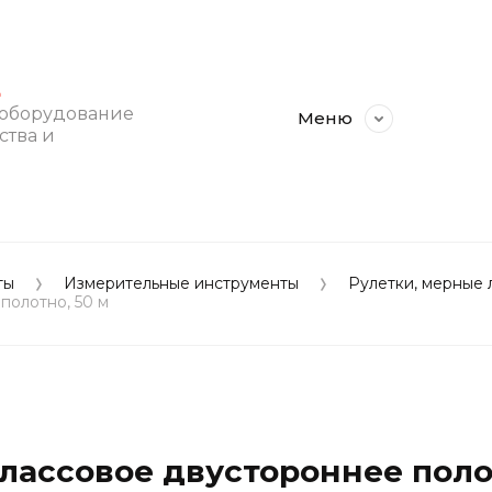
E
 оборудование
Меню
ства и
ты
Измерительные инструменты
Рулетки, мерные 
полотно, 50 м
лассовое двустороннее полот