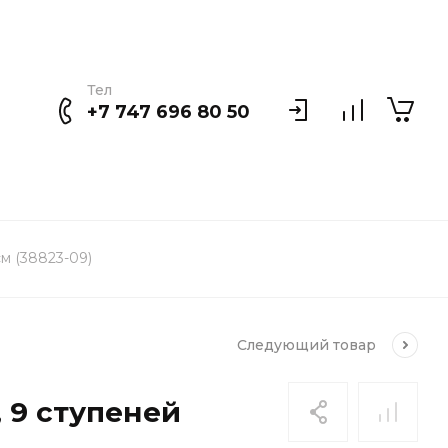
Тел
+7 747 696 80 50
м (38823-09)
Следующий
товар
 9 ступеней