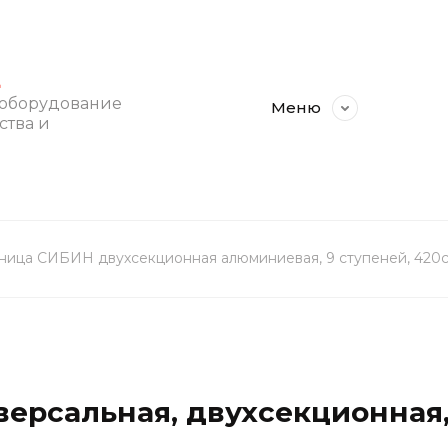
E
 оборудование
Меню
ства и
ница СИБИН двухсекционная алюминиевая, 9 ступеней, 420с
ерсальная, двухсекционная,