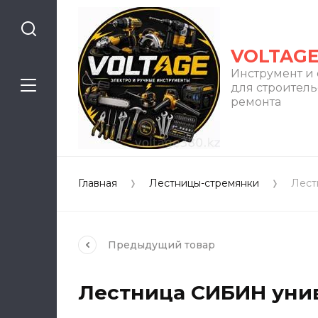
VOLTAG
Инструмент и
для строитель
ремонта
Главная
Лестницы-стремянки
Лест
Предыдущий
товар
Лестница СИБИН унив