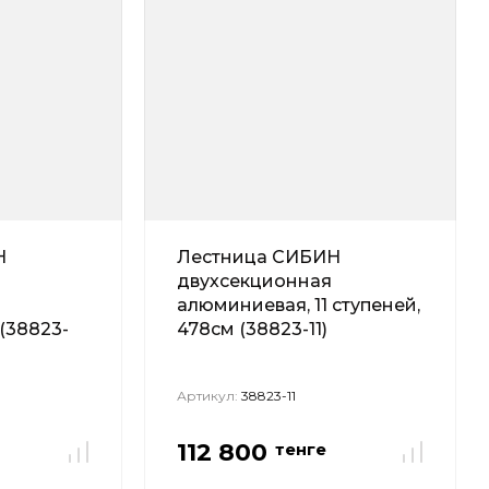
Н
Лестница СИБИН
двухсекционная
алюминиевая, 11 ступеней,
(38823-
478см (38823-11)
Артикул:
38823-11
112 800
тенге