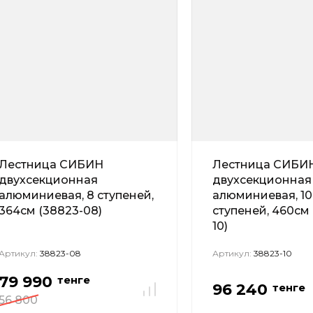
Лестница СИБИН
Лестница СИБИ
двухсекционная
двухсекционная
алюминиевая, 8 ступеней,
алюминиевая, 10
364см (38823-08)
ступеней, 460см 
10)
Артикул:
38823-08
Артикул:
38823-10
79 990
тенге
96 240
тенге
56 800