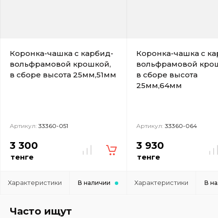
Коронка-чашка с карбид-
Коронка-чашка с ка
вольфрамовой крошкой,
вольфрамовой кро
в сборе высота 25мм,51мм
в сборе высота
25мм,64мм
Артикул:
33360-051
Артикул:
33360-064
3 300
3 930
тенге
тенге
Характеристики
Характеристики
В наличии
В н
Часто ищут