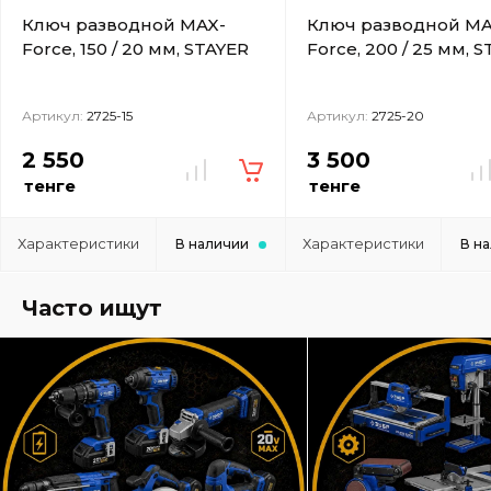
Ключ разводной MAX-
Ключ разводной MA
Force, 150 / 20 мм, STAYER
Force, 200 / 25 мм, 
Артикул:
2725-15
Артикул:
2725-20
2 550
3 500
тенге
тенге
Характеристики
Характеристики
В наличии
В н
Часто ищут