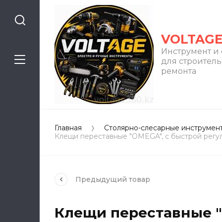
VOLTAG
Инструмент и
для строитель
ремонта
Главная
Столярно-слесарные инструмен
Клещи переставные "OMEGA", c быстрой регулир
Предыдущий
товар
Клещи переставные "O