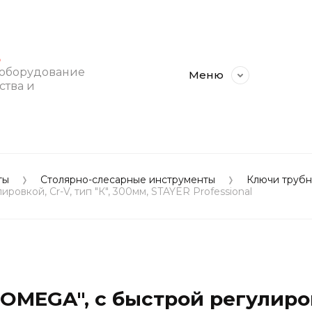
E
 оборудование
Меню
ства и
ты
Столярно-слесарные инструменты
Ключи трубн
овкой, Cr-V, тип "К", 300мм, STAYER Professional
MEGA", c быстрой регулировко