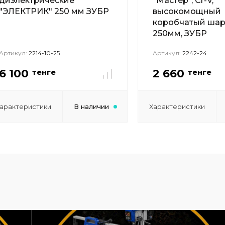
диэлектрические
"Мастер", Сr-V,
"ЭЛЕКТРИК" 250 мм ЗУБР
высокомощный
коробчатый шар
250мм, ЗУБР
Артикул:
2214-10-25
Артикул:
2242-24
6 100
2 660
тенге
тенге
арактеристики
В наличии
Характеристики