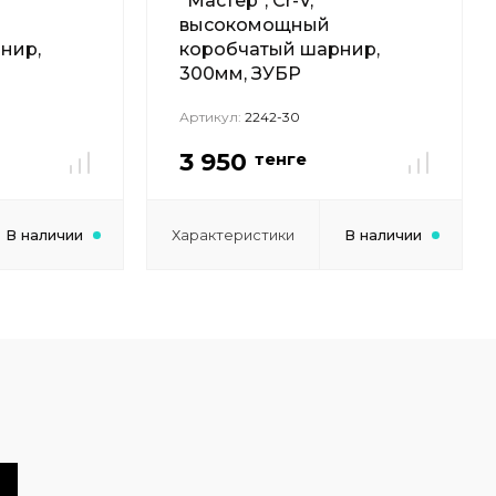
"Мастер", Сr-V,
высокомощный
нир,
коробчатый шарнир,
300мм, ЗУБР
Артикул:
2242-30
3 950
тенге
В наличии
Характеристики
В наличии