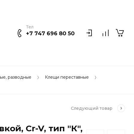
Тел
+7 747 696 80 50
ые, разводные
Клещи переставные
Следующий
товар
й, Cr-V, тип "К",