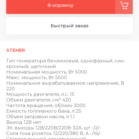
В корзину
Быстрый заказ
STEHER
Тип генератора бен­зи­но­вый, од­но­фаз­ный, син­
хрон­ный, ще­точ­ный
Номинальная мощность, Вт 5000
Макс. мощность, Вт 5500
Номинальное вырабатываемое напряжение, В
220
Мощность двигателя, л.с. 15
Объем двигателя, см³ 420
Частота вращения, об/мин 3000
Емкость топливного бака, л 25
Объем заправки масла, л 1.1
Выход 12В нет
Эл. выходы 12В/220В/220В-32А, шт -/2/-
Сила тока розеток 12/220/380 В, А -/16/-
Стартер руч­ной, элек­три­че­ский