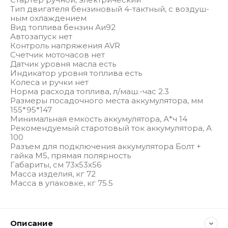
Тип двигателя бен­зи­но­вый 4-­такт­ный, с воз­душ­
ным охла­жде­ни­ем
Вид топлива бен­зин Аи92
Автозапуск нет
Контроль напряжения AVR
Счетчик моточасов нет
Датчик уровня масла есть
Индикатор уровня топлива есть
Колеса и ручки нет
Норма расхода топлива, л/маш.-час 2.3
Размеры посадочного места аккумулятора, мм
155*95*147
Минимальная емкость аккумулятора, А*ч 14
Рекомендуемый старотовый ток аккумулятора, А
100
Разъем для подключения аккумулятора Болт +
гайка М5, пря­мая по­ляр­ность
Габариты, см 73x53x56
Масса изделия, кг 72
Масса в упаковке, кг 75.5
Описание