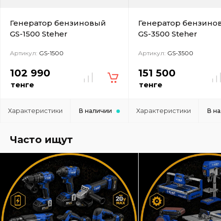
Генератор бензиновый
Генератор бензино
GS-1500 Steher
GS-3500 Steher
Артикул:
GS-1500
Артикул:
GS-3500
102 990
151 500
тенге
тенге
Характеристики
Характеристики
В наличии
В н
Часто ищут