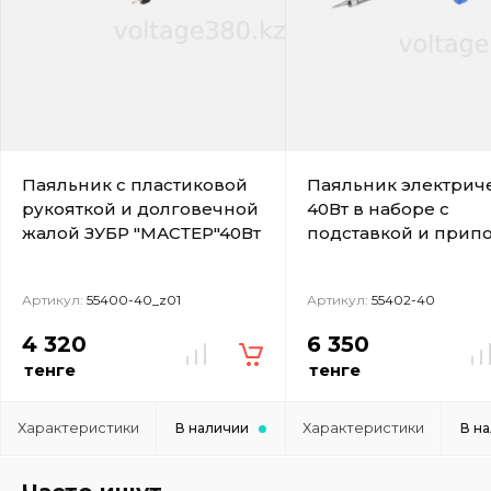
Паяльник с пластиковой
Паяльник электрич
рукояткой и долговечной
40Вт в наборе с
жалой ЗУБР "МАСТЕР"40Вт
подставкой и припо
Артикул:
55400-40_z01
Артикул:
55402-40
4 320
6 350
тенге
тенге
Характеристики
Характеристики
В наличии
В н