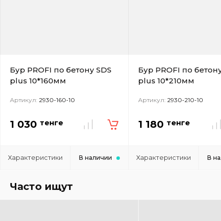
Бур PROFI по бетону SDS
Бур PROFI по бетон
plus 10*160мм
plus 10*210мм
Артикул:
2930-160-10
Артикул:
2930-210-10
тенге
тенге
1 030
1 180
Характеристики
Характеристики
В наличии
В н
Часто ищут