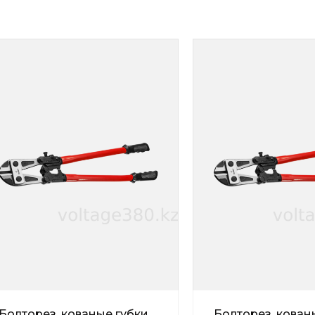
Болторез, кованые губки
Болторез, кован