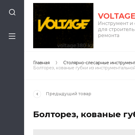
VOLTAG
Инструмент и
для строитель
ремонта
Главная
Столярно-слесарные инструмен
Болторез, кованые губки из инструментальной
Предыдущий
товар
Болторез, кованые гу