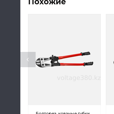
Похожие
Болторез, кованые губки