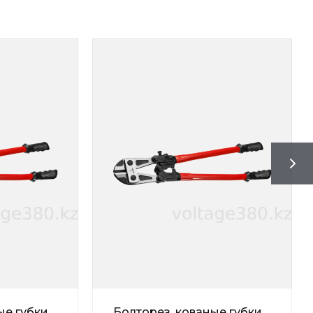
ые губки
Болторез, кованые губки