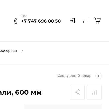
Тел
+7 747 696 80 50
тросорезы
Следующий
товар
али, 600 мм