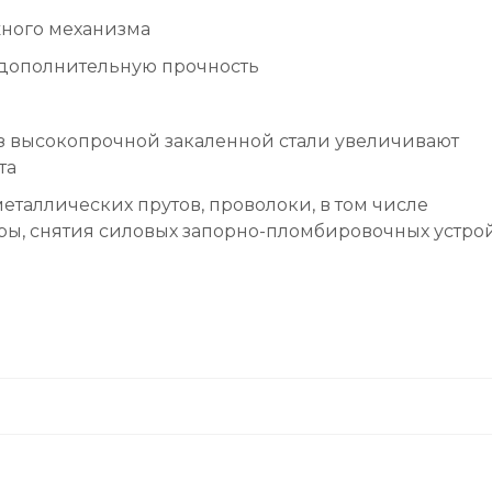
жного механизма
 дополнительную прочность
и
из высокопрочной закаленной стали увеличивают
та
таллических прутов, проволоки, в том числе
уры, снятия силовых запорно-пломбировочных устро