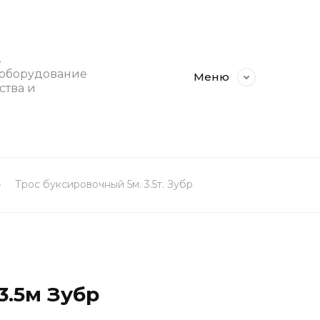
E
 оборудование
Меню
ства и
Трос буксировочный 5м. 3.5т. Зубр
3.5м Зубр