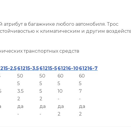
 атрибут в багажнике любого автомобиля. Трос
устойчивостью к климатическим и другим воздейст
нических транспортных средств
215-2.5
61215-3.5
61215-5
61216-10
61216-7
5
50
50
60
60
5
5
5
5
5
3.5
5
10
7
2
2
-
-
а
да
да
да
да
-
-
2
2