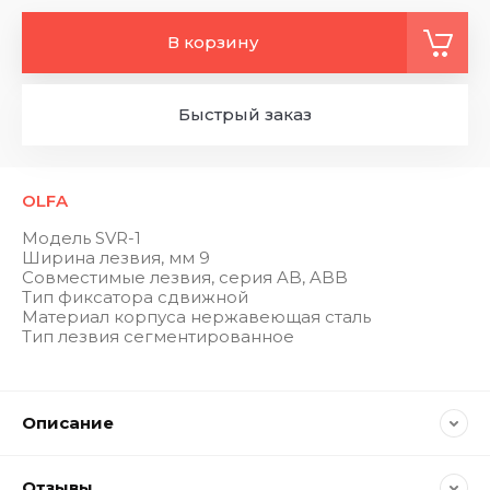
В корзину
Быстрый заказ
OLFA
Модель SVR-1
Ширина лезвия, мм 9
Совместимые лезвия, серия AB, ABB
Тип фиксатора сдвиж­ной
Материал корпуса не­ржа­ве­ю­щая сталь
Тип лезвия сег­мен­ти­ро­ван­ное
Описание
Отзывы