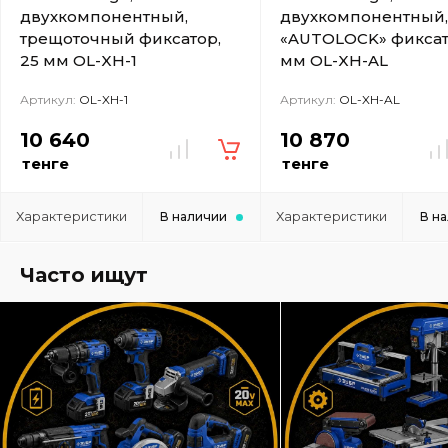
двухкомпонентный,
двухкомпонентный,
трещоточный фиксатор,
«AUTOLOCK» фиксат
25 мм OL-XH-1
мм OL-XH-AL
Артикул:
OL-XH-1
Артикул:
OL-XH-AL
10 640
10 870
тенге
тенге
Характеристики
Характеристики
В наличии
В н
Часто ищут