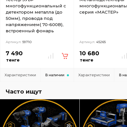
многофункциональный с
многофункциональ
детектором металла (до
серия «МАСТЕР»
50мм), провода под
напряжением( 70-600В),
встроенный фонарь
Артикул:
59710
Артикул:
45265
7 490
10 680
тенге
тенге
Характеристики
Характеристики
В наличии
В н
Часто ищут