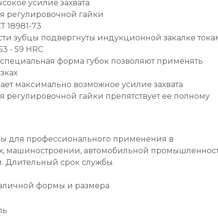
сокое усилие захвата
я регулировочной гайки
Т 18981-73
сти зубцы подвергнуты индукционной закалке тока
3 - 59 HRC
 специальная форма губок позволяют применять
зках
вает максимально возможное усилие захвата
я регулировочной гайки препятствует ее полному
ы для профессионального применения в
ах, машиностроении, автомобильной промышленнос
и. Длительный срок службы.
азличной формы и размера
ль