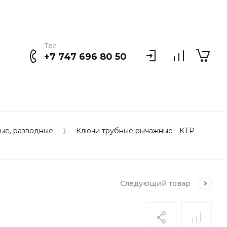
Тел
+7 747 696 80 50
ые, разводные
Ключи трубные рычажные - КТР
Следующий
товар