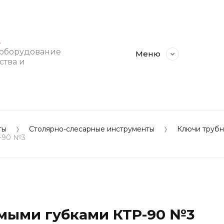
E
 оборудование
Меню
ства и
ты
Столярно-слесарные инструменты
Ключи трубн
Р-90 №3
мыми губками КТР-90 №3