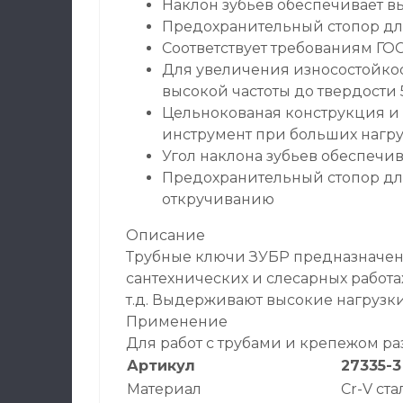
Наклон зубьев обеспечивает вы
Предохранительный стопор дл
Соответствует требованиям ГОС
Для увеличения износостойко
высокой частоты до твердости 5
Цельнокованая конструкция и
инструмент при больших нагру
Угол наклона зубьев обеспечи
Предохранительный стопор дл
откручиванию
Описание
Трубные ключи ЗУБР предназначен
сантехнических и слесарных работ
т.д. Выдерживают высокие нагрузк
Применение
Для работ с трубами и крепежом р
Артикул
27335-3
Материал
Cr-V ста